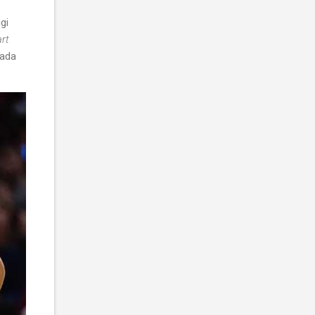
gi
rt
pada