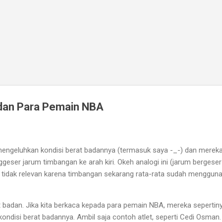
Skip to main content
dan Para Pemain NBA
mengeluhkan kondisi berat badannya (termasuk saya -_-) dan merek
eser jarum timbangan ke arah kiri. Okeh analogi ini (jarum bergeser
h tidak relevan karena timbangan sekarang rata-rata sudah menggun
at badan. Jika kita berkaca kepada para pemain NBA, mereka sepertin
 kondisi berat badannya. Ambil saja contoh atlet, seperti Cedi Osman.