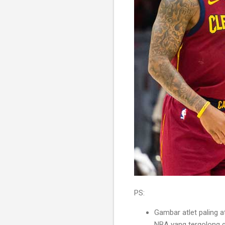
PS:
Gambar atlet paling a
NBA yang tergolong 