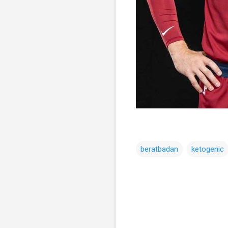
beratbadan
ketogenic
C
o
m
m