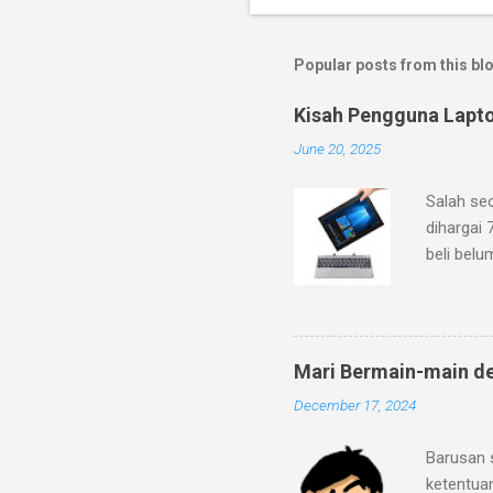
Popular posts from this bl
Kisah Pengguna Lapt
June 20, 2025
Salah se
dihargai 
beli belu
ke pegada
dan fitur
mineral g
dengan lo
Mari Bermain-main d
bahwa lap
December 17, 2024
2C/2T de
Ditambah 
Barusan 
ini sema
ketentua
eMMC 5.1