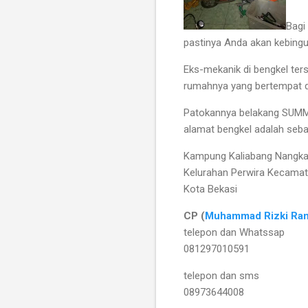
Bagi
pastinya Anda akan kebingu
Eks-mekanik di bengkel ter
rumahnya yang bertempat di
Patokannya belakang SUM
alamat bengkel adalah sebag
Kampung Kaliabang Nangka
Kelurahan Perwira Kecamat
Kota Bekasi
CP (
Muhammad Rizki Ra
telepon dan Whatssap
081297010591
telepon dan sms
08973644008