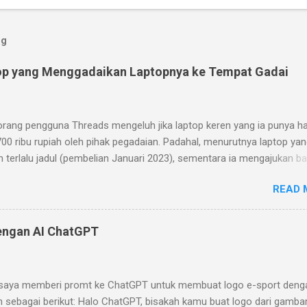
og
op yang Menggadaikan Laptopnya ke Tempat Gadai
orang pengguna Threads mengeluh jika laptop keren yang ia punya h
700 ribu rupiah oleh pihak pegadaian. Padahal, menurutnya laptop yan
m terlalu jadul (pembelian Januari 2023), sementara ia mengajukan b
ian pada Januari 2024. Menurutnya, laptop yang ia beli memiliki desa
READ 
 yang keren (keyboard yang bisa dilepas dan layar sentuh dengan war
ray). Pihak pegadaian (ini masih kurang jelas apakah Pegadaian BUM
go hijau atau pegadaian yang umum ada di pinggir-pinggir jalan) ber
engan AI ChatGPT
top itu memiliki spesifikasi yang jelek. Prosesornya hanya Celeron 
ngan clock speed 1.1GHz (2.8 GHz jika turbo) dengan cache 4MB.
lagi memori 8GB yang sudah disolder sehingga tidak bisa diupgrade.
saya memberi promt ke ChatGPT untuk membuat logo e-sport deng
kin diperparah dengan storage yang kecil (cuma 128GB) dan lambat (t
n sebagai berikut: Halo ChatGPT, bisakah kamu buat logo dari gamba
). Saya yang agak kurang sreg dari cara orang pegadaiannya