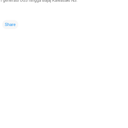
ari generasi UG3 hingga Bajaj Kawasaki NS.
Share