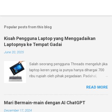
Popular posts from this blog
Kisah Pengguna Laptop yang Menggadaikan
Laptopnya ke Tempat Gadai
June 20, 2025
Salah seorang pengguna Threads mengeluh jika
laptop keren yang ia punya hanya dihargai 700
ribu rupiah oleh pihak pegadaian. Padahal,
menurutnya laptop yang ia beli belum terlalu
READ MORE
jadul (pembelian Januari 2023), sementara ia
mengajukan barang ke pegadaian pada Januari
2024. Menurutnya, laptop yang ia beli memiliki
Mari Bermain-main dengan AI ChatGPT
desain dan fitur yang keren (keyboard yang bisa
December 17, 2024
dilepas dan layar sentuh dengan warna mineral