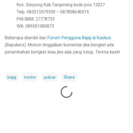
Kec. Serpong Kab.Tangerang kode pos 15327
Telp. 085215579559 – 087808646919
PIN BBM. 27778733
WA. 089501080873
Beberapa diambil dari
Forum Pengguna Bajaj di Kaskus
(Bapukers). Mohon tinggalkan komentar jika bengkel ada
penambahan bengkel atau jika ada yang tutup. Terima kasih
bajaj
motor
pulsar
Share
C
o
m
m
e