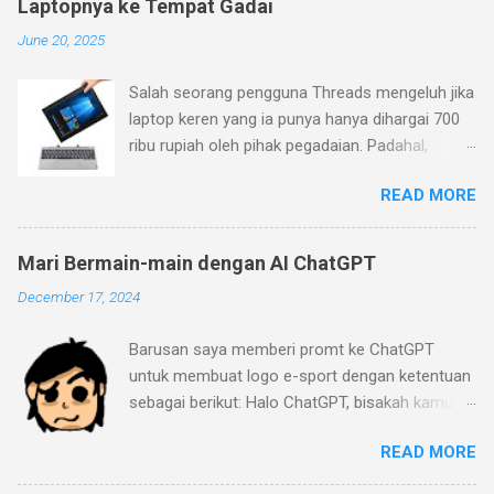
Laptopnya ke Tempat Gadai
June 20, 2025
Salah seorang pengguna Threads mengeluh jika
laptop keren yang ia punya hanya dihargai 700
ribu rupiah oleh pihak pegadaian. Padahal,
menurutnya laptop yang ia beli belum terlalu
READ MORE
jadul (pembelian Januari 2023), sementara ia
mengajukan barang ke pegadaian pada Januari
2024. Menurutnya, laptop yang ia beli memiliki
Mari Bermain-main dengan AI ChatGPT
desain dan fitur yang keren (keyboard yang bisa
December 17, 2024
dilepas dan layar sentuh dengan warna mineral
gray). Pihak pegadaian (ini masih kurang jelas
Barusan saya memberi promt ke ChatGPT
apakah Pegadaian BUMN dengan logo hijau
untuk membuat logo e-sport dengan ketentuan
atau pegadaian yang umum ada di pinggir-
sebagai berikut: Halo ChatGPT, bisakah kamu
pinggir jalan) beralasan bahwa laptop itu
buat logo dari gambar yang saya buat menjadi
memiliki spesifikasi yang jelek. Prosesornya
READ MORE
gaya klub e-sport Mobile Legend? saya mau
hanya Celeron N4020 2C/2T dengan clock
logo ada tulisan "Strip-IT" dan berikan sentuhan
speed 1.1GHz (2.8 GHz jika turbo) dengan