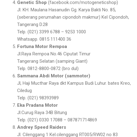
Genetic Shop
(facebook.com/motogeneticshop)
Jl. KH. Maulana Hasanudin Gg. Karya Bakti No. 85,
(seberang perumahan cipondoh makmur) Kel Cipondoh,
Tangerang D.28
Telp. (021) 3399 6788 – 9253 1000
Whatsapp. 0815 111400 36
Fortuna Motor Rempoa
Jl.Raya Rempoa No.46 Ciputat Timur
Tangerang Selatan (samping Giant)
Telp. 0812-8800-0872 (bro dul)
Sammana Abdi Motor (sammotor)
Jl, Haji Mucthar Raya dkt Kampus Budi Luhur. bates Kreo,
Ciledug
Telp. (021) 98393989
Eka Pradana Motor
Jl.Curug Raya 34B Bitung
Telp. (021) 0330 17088 – 087871714869
Andrey Speed Raiders
Jl. Cilenggang 1 Kel.cilenggang RT005/RW02 no 83