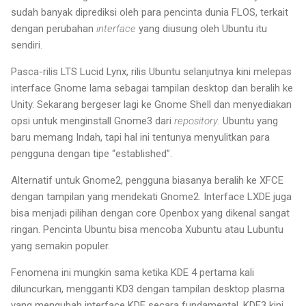
sudah banyak diprediksi oleh para pencinta dunia FLOS, terkait
dengan perubahan
interface
yang diusung oleh Ubuntu itu
sendiri.
Pasca-rilis LTS Lucid Lynx, rilis Ubuntu selanjutnya kini melepas
interface Gnome lama sebagai tampilan desktop dan beralih ke
Unity. Sekarang bergeser lagi ke Gnome Shell dan menyediakan
opsi untuk menginstall Gnome3 dari
repository
. Ubuntu yang
baru memang Indah, tapi hal ini tentunya menyulitkan para
pengguna dengan tipe “established”.
Alternatif untuk Gnome2, pengguna biasanya beralih ke XFCE
dengan tampilan yang mendekati Gnome2. Interface LXDE juga
bisa menjadi pilihan dengan core Openbox yang dikenal sangat
ringan. Pencinta Ubuntu bisa mencoba Xubuntu atau Lubuntu
yang semakin populer.
Fenomena ini mungkin sama ketika KDE 4 pertama kali
diluncurkan, mengganti KD3 dengan tampilan desktop plasma
yang mengubah interface KDE secara fundamental. KDE3 kini