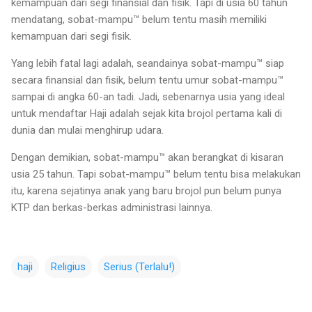
kemampuan dari segi finansial dan fisik. Tapi di usia 60 tahun
mendatang, sobat-mampu™ belum tentu masih memiliki
kemampuan dari segi fisik.
Yang lebih fatal lagi adalah, seandainya sobat-mampu™ siap
secara finansial dan fisik, belum tentu umur sobat-mampu™
sampai di angka 60-an tadi. Jadi, sebenarnya usia yang ideal
untuk mendaftar Haji adalah sejak kita brojol pertama kali di
dunia dan mulai menghirup udara.
Dengan demikian, sobat-mampu™ akan berangkat di kisaran
usia 25 tahun. Tapi sobat-mampu™ belum tentu bisa melakukan
itu, karena sejatinya anak yang baru brojol pun belum punya
KTP dan berkas-berkas administrasi lainnya.
haji
Religius
Serius (Terlalu!)
C