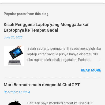
Popular posts from this blog
Kisah Pengguna Laptop yang Menggadaikan
Laptopnya ke Tempat Gadai
June 20, 2025
Salah seorang pengguna Threads mengeluh jika
laptop keren yang ia punya hanya dihargai 700
ribu rupiah oleh pihak pegadaian. Padahal,
menurutnya laptop yang ia beli belum terlalu
READ MORE
jadul (pembelian Januari 2023), sementara ia
mengajukan barang ke pegadaian pada Januari
2024. Menurutnya, laptop yang ia beli memiliki
Mari Bermain-main dengan AI ChatGPT
desain dan fitur yang keren (keyboard yang bisa
December 17, 2024
dilepas dan layar sentuh dengan warna mineral
gray). Pihak pegadaian (ini masih kurang jelas
Barusan saya memberi promt ke ChatGPT
apakah Pegadaian BUMN dengan logo hijau