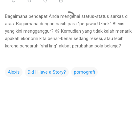
Bagaimana pendapat Anda mengenai status-status sarkas di
atas. Bagaimana dengan nasib para “pegawai Uzbek” Alexis
yang kini mengganggur? 😆 Kemudian yang tidak kalah menarik,
apakah ekonomi kita benar-benar sedang resesi, atau lebih
karena pengaruh “shifting” akibat perubahan pola belanja?
Alexis
Did I Have a Story?
pornografi
C
o
m
m
e
n