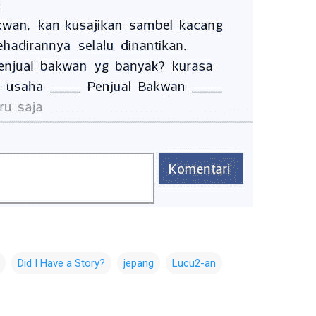
Did I Have a Story?
jepang
Lucu2-an