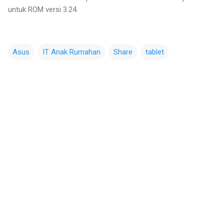
untuk ROM versi 3.24.
Asus
IT Anak Rumahan
Share
tablet
C
o
m
m
e
n
t
s