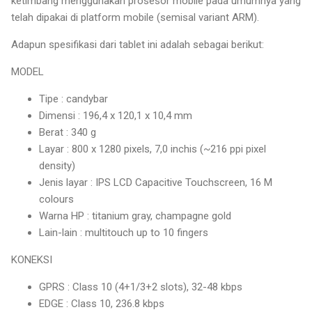
ketimbang menggunakan prosesor mobile pada umumnya yang
telah dipakai di platform mobile (semisal variant ARM).
Adapun spesifikasi dari tablet ini adalah sebagai berikut:
MODEL
Tipe : candybar
Dimensi : 196,4 x 120,1 x 10,4 mm
Berat : 340 g
Layar : 800 x 1280 pixels, 7,0 inchis (~216 ppi pixel
density)
Jenis layar : IPS LCD Capacitive Touchscreen, 16 M
colours
Warna HP : titanium gray, champagne gold
Lain-lain : multitouch up to 10 fingers
KONEKSI
GPRS : Class 10 (4+1/3+2 slots), 32-48 kbps
EDGE : Class 10, 236.8 kbps