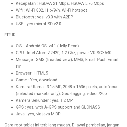
Kecepatan : HSDPA 21 Mbps, HSUPA 5.76 Mbps
Wifi : Wi-Fi 802.11 b/9/n, Wi-Fi hotspot
Bluetooth : yes, v3.0 with A2DP
USB : yes microUSD v2.0
FITUR
O.S. : Android OS, v4.1 (Jelly Bean)
CPU : Intel Atom Z2420, 1.2 Ghz, power VR SGX540
Message : SMS (treaded view), MMS, Email. Push Email,
I’m
Browser : HTML5
Game : Yes, download
Kamera Utama : 3.15 MP, 2048 x 1536 pixels, autofocus
(selected markets only), Geo-tagging, video 720p
Kamera Sekunder : yes, 1,2 MP
GPS : yes, with A-GPS support and GLONASS
Java : yes, via java MIDP
Cara root tablet ini terbilang mudah. Di awal pembelian, jangan