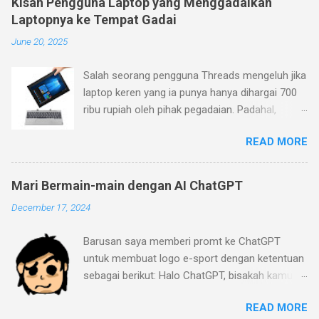
Kisah Pengguna Laptop yang Menggadaikan
Laptopnya ke Tempat Gadai
June 20, 2025
Salah seorang pengguna Threads mengeluh jika
laptop keren yang ia punya hanya dihargai 700
ribu rupiah oleh pihak pegadaian. Padahal,
menurutnya laptop yang ia beli belum terlalu
READ MORE
jadul (pembelian Januari 2023), sementara ia
mengajukan barang ke pegadaian pada Januari
2024. Menurutnya, laptop yang ia beli memiliki
Mari Bermain-main dengan AI ChatGPT
desain dan fitur yang keren (keyboard yang bisa
December 17, 2024
dilepas dan layar sentuh dengan warna mineral
gray). Pihak pegadaian (ini masih kurang jelas
Barusan saya memberi promt ke ChatGPT
apakah Pegadaian BUMN dengan logo hijau
untuk membuat logo e-sport dengan ketentuan
atau pegadaian yang umum ada di pinggir-
sebagai berikut: Halo ChatGPT, bisakah kamu
pinggir jalan) beralasan bahwa laptop itu
buat logo dari gambar yang saya buat menjadi
memiliki spesifikasi yang jelek. Prosesornya
READ MORE
gaya klub e-sport Mobile Legend? saya mau
hanya Celeron N4020 2C/2T dengan clock