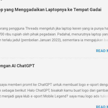
op yang Menggadaikan Laptopnya ke Tempat Gadai
orang pengguna Threads mengeluh jika laptop keren yang ia punya h
700 ribu rupiah oleh pihak pegadaian. Padahal, menurutnya laptop yan
m terlalu jadul (pembelian Januari 2023), sementara ia mengajukan b
ian pada Januari 2024. Menurutnya, laptop yang ia beli memiliki desa
READ 
 yang keren (keyboard yang bisa dilepas dan layar sentuh dengan war
ray). Pihak pegadaian (ini masih kurang jelas apakah Pegadaian BUM
go hijau atau pegadaian yang umum ada di pinggir-pinggir jalan) ber
engan AI ChatGPT
top itu memiliki spesifikasi yang jelek. Prosesornya hanya Celeron 
ngan clock speed 1.1GHz (2.8 GHz jika turbo) dengan cache 4MB.
lagi memori 8GB yang sudah disolder sehingga tidak bisa diupgrade.
saya memberi promt ke ChatGPT untuk membuat logo e-sport deng
kin diperparah dengan storage yang kecil (cuma 128GB) dan lambat (t
n sebagai berikut: Halo ChatGPT, bisakah kamu buat logo dari gamba
). Saya yang agak kurang sreg dari cara orang pegadaiannya
t menjadi gaya klub e-sport Mobile Legend? saya mau logo ada tulis
sal laptop tersebut. Pertama, ia mengabaikan as...
T" dan berikan sentuhan game Mobile Legend di sana. Penasaran hasil
READ 
saya mengecewakan Hasil pertama yang di- generate ChatGPT adal