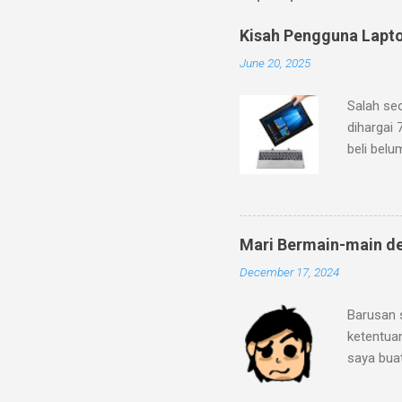
Kisah Pengguna Lapt
June 20, 2025
Salah se
dihargai 
beli belu
ke pegada
dan fitur
mineral g
dengan lo
Mari Bermain-main d
bahwa lap
December 17, 2024
2C/2T de
Ditambah 
Barusan 
ini sema
ketentua
eMMC 5.1
saya bua
mengaprai
"Strip-I
menurut 