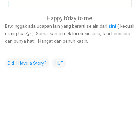
Happy b’day to me.
Btw, nggak ada ucapan lain yang berarti selain dari
sini
( kecuali
orang tua 😮 ). Sama-sama melalui mesin juga, tapi berbicara
dan punya hati. Hangat dan penuh kasih.
Did I Have a Story?
HUT
C
o
m
m
e
n
t
s