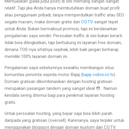
Memuaskan (pada judul post) di sini memang sangat-sangat
relatif. Tapi jika Anda hanya membutuhkan domain buat profil
atau penggunaan pribadi, tanpa memperdulikan traffic atau SEO
segala macam, maka domain gratis dari
CO.TV
sangat tepat
untuk Anda. Bukan bermaksud promosi, tapi ini berdasarkan
pengalaman saya sendiri. Persoalan traffic di sini bukan berarti
tidak bisa ditingkatkan, tapi berhubung ini layanan free domain,
dimana TOS-nya sifatnya sepihak, lebih baik jangan berharap
memiliki 100% layanan domain ini.
Pengalaman saya sebelumnya sewaktu membangun situs
komunitas pencinta sepeda motor Bajaj (
bajaj-cobra.co.tv
).
Domain gratisan dikombinasikan dengan hosting gratisan
merupakan pasangan tandem yang sangat ideal 😳 . Namun
kendala sering ditemui bagi para penikmat layanan hosting
gratis.
Untuk persoalan hosting, yang bayar saja bisa lebih parah
daripada yang gratisan (oversell). Karenanya, saya terpikir untuk
menggunakan blogspot dengan domain kustom dari CO.TV.