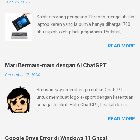
June 20, 2025
Salah seorang pengguna Threads mengeluh jika
laptop keren yang ia punya hanya dihargai 700
ribu rupiah oleh pihak pegadaian. Padahal,
menurutnya laptop yang ia beli belum terlalu
READ MORE
jadul (pembelian Januari 2023), sementara ia
mengajukan barang ke pegadaian pada Januari
2024. Menurutnya, laptop yang ia beli memiliki
Mari Bermain-main dengan AI ChatGPT
desain dan fitur yang keren (keyboard yang bisa
December 17, 2024
dilepas dan layar sentuh dengan warna mineral
gray). Pihak pegadaian (ini masih kurang jelas
Barusan saya memberi promt ke ChatGPT
apakah Pegadaian BUMN dengan logo hijau
untuk membuat logo e-sport dengan ketentuan
atau pegadaian yang umum ada di pinggir-
sebagai berikut: Halo ChatGPT, bisakah kamu
pinggir jalan) beralasan bahwa laptop itu
buat logo dari gambar yang saya buat menjadi
memiliki spesifikasi yang jelek. Prosesornya
READ MORE
gaya klub e-sport Mobile Legend? saya mau
hanya Celeron N4020 2C/2T dengan clock
logo ada tulisan "Strip-IT" dan berikan sentuhan
speed 1.1GHz (2.8 GHz jika turbo) dengan
game Mobile Legend di sana. Penasaran
cache 4MB. Ditambah lagi memori 8GB yang
Google Drive Error di Windows 11 Ghost