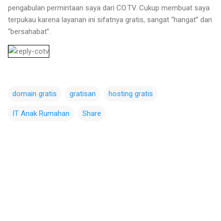
pengabulan permintaan saya dari CO.TV. Cukup membuat saya
terpukau karena layanan ini sifatnya gratis, sangat “hangat” dan
“bersahabat”.
domain gratis
gratisan
hosting gratis
IT Anak Rumahan
Share
C
o
m
m
e
n
t