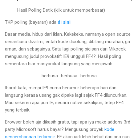
Hasil Polling Detik (klik untuk memperbesar)
TKP polling (bayaran) ada
di sini
Dasar media, hidup dari iklan. Kekekeke, namanya open source
senantiasa dizalimi, entah kode dicolong, dibilang murahan, ga
aman, dan sebagainya. Satu lagi polling picisan dari Mikocok,
mengusung judul provokatif: IE9 ungguli FF4?. Hasil poling
sementara biar masyarakat langsung yang menjawab.
:berbusa: :berbusa: :berbusa:
Ibarat kata, mimpi IE9 cuma berumur beberapa hari dan
langsung kerasa usang gak dipake lagi sejak FF4 diluncurkan.
Mau sekeren apa pun IE, secara native sekalipun, tetep FF4
yang terbaik.
Browser boleh aja dikasih gratis, tapi apa iya make addons 3rd
party Microsoft harus bayar? Mengusung proyek
kode
pengembangan terlampir
, FF akan jadi lebih hebat dari apa pun