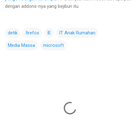
dengan addons-nya yang bejibun itu.
detik
firefox
IE
IT Anak Rumahan
Media Massa
microsoft
C
o
m
m
e
n
t
s