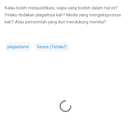
Kalau boleh menjustifikasi, siapa yang bodoh dalam hal ini?
Pelaku tindakan plagiatnya kah? Media yang mengeksposnya
kah? Atau pemerintah yang ikut mendukung mereka?
plagiatisme
Serius (Terlalu!)
C
o
m
m
e
n
t
s