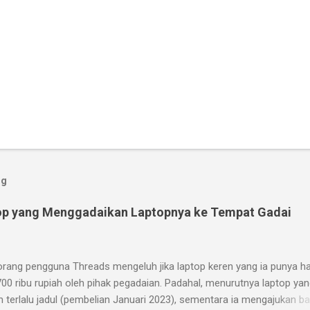
og
op yang Menggadaikan Laptopnya ke Tempat Gadai
orang pengguna Threads mengeluh jika laptop keren yang ia punya h
700 ribu rupiah oleh pihak pegadaian. Padahal, menurutnya laptop yan
m terlalu jadul (pembelian Januari 2023), sementara ia mengajukan b