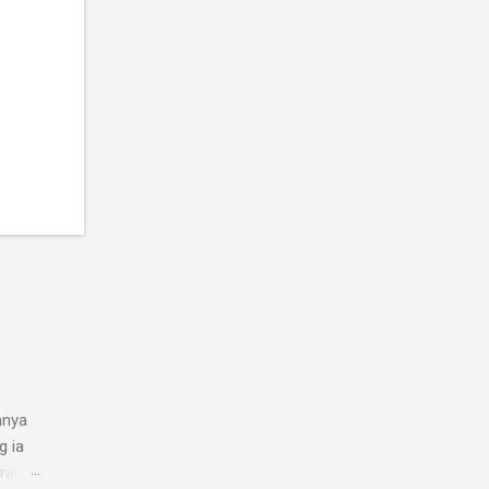
anya
g ia
arang