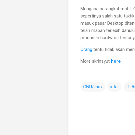
Mengapa perangkat mobile
sepertinya salah satu takti
masuk pasar Desktop diteng
telah mapan terlebih dahulu
produsen hardware tentunya
Orang
tentu tidak akan mem
More skrinsyut
here
GNU/linux
intel
IT 
C
o
m
m