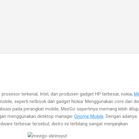
Skip to main content
rosesor terkenal, Intel, dan produsen gadget HP terbesar, nokia,
M
m mobile, seperti netbook dan gadget Nokia. Menggunakan core dari di
lisasi pada perangkat mobile, MeeGo sepertinya memang lebih dituj
ngan menggunakan desktop manager
Gnome Mobile
. Dengan adanya
are terbesar tersebut, distro ini terbilang sangat menjanjikan.