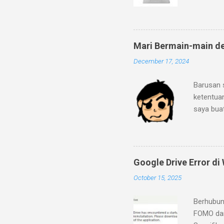
ke pegada
dan fitur
mineral g
dengan lo
Mari Bermain-main d
bahwa lap
December 17, 2024
2C/2T de
Ditambah 
Barusan 
ini sema
ketentua
eMMC 5.1
saya bua
mengaprai
"Strip-I
menurut 
sebagai b
Strip-IT?
Google Drive Error d
Kamu tid
October 15, 2025
generate
memasukk
Berhubun
Legends 
FOMO dan
yang Anda