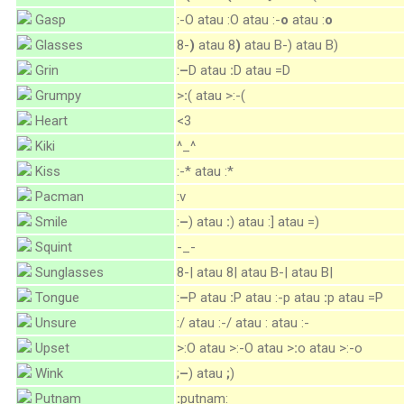
Gasp
:-O atau :O atau :-
o
atau :
o
Glasses
8-
)
atau 8
)
atau B-) atau B)
Grin
:
–
D atau
:
D atau =D
Grumpy
>
:
( atau >:-(
Heart
<3
Kiki
^_^
Kiss
:-* atau :*
Pacman
:v
Smile
:
–
) atau
:
) atau :] atau =)
Squint
-_-
Sunglasses
8-| atau 8| atau B-| atau B|
Tongue
:
–
P atau
:
P atau :-p atau
:
p atau =P
Unsure
:/ atau :-/ atau : atau :-
Upset
>:O atau >:-O atau >
:
o atau >:-o
Wink
;
–
) atau
;
)
Putnam
:
putnam: