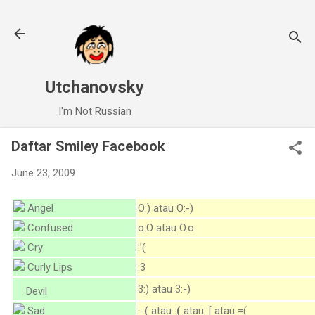
Skip to main content
Utchanovsky
I'm Not Russian
Daftar Smiley Facebook
June 23, 2009
Angel
O:) atau O:-)
Confused
o.O atau O.o
Cry
:’(
Curly Lips
:3
3:) atau 3:-)
Devil
Sad
:-
(
atau :
(
atau :[ atau =(