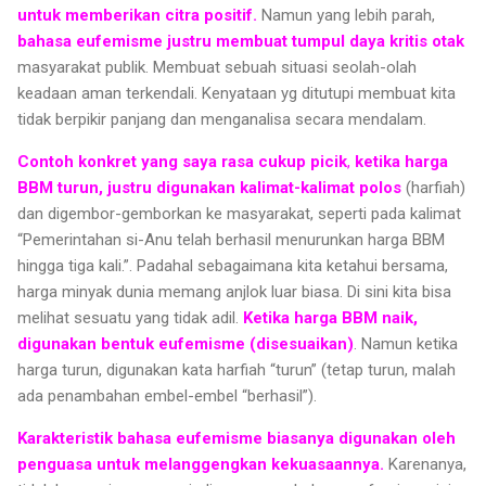
untuk memberikan citra positif.
Namun yang lebih parah,
bahasa eufemisme justru membuat tumpul daya kritis otak
masyarakat publik. Membuat sebuah situasi seolah-olah
keadaan aman terkendali. Kenyataan yg ditutupi membuat kita
tidak berpikir panjang dan menganalisa secara mendalam.
Contoh konkret yang saya rasa cukup
picik
,
ketika harga
BBM turun, justru digunakan kalimat-kalimat polos
(harfiah)
dan digembor-gemborkan ke masyarakat, seperti pada kalimat
“Pemerintahan si-Anu telah berhasil menurunkan harga BBM
hingga tiga kali.”. Padahal sebagaimana kita ketahui bersama,
harga minyak dunia memang anjlok luar biasa. Di sini kita bisa
melihat sesuatu yang tidak adil.
Ketika harga BBM naik,
digunakan bentuk eufemisme (disesuaikan)
. Namun ketika
harga turun, digunakan kata harfiah “turun” (tetap turun, malah
ada penambahan embel-embel “berhasil”).
Karakteristik bahasa eufemisme biasanya digunakan oleh
penguasa untuk melanggengkan kekuasaannya.
Karenanya,