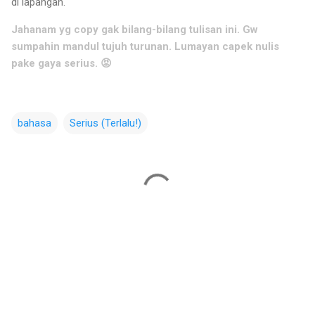
di lapangan.
Jahanam yg copy gak bilang-bilang tulisan ini. Gw
sumpahin mandul tujuh turunan. Lumayan capek nulis
pake gaya serius. 😡
bahasa
Serius (Terlalu!)
C
o
m
m
e
n
t
s