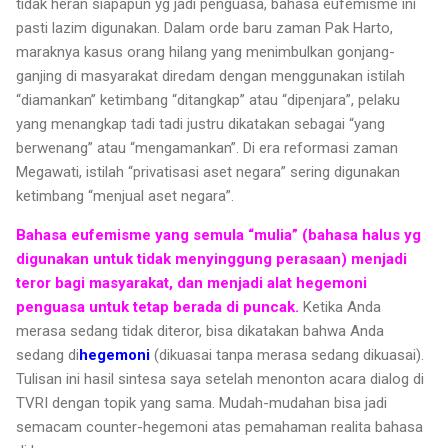
tidak heran siapapun yg jadi penguasa, bahasa eufemisme ini
pasti lazim digunakan. Dalam orde baru zaman Pak Harto,
maraknya kasus orang hilang yang menimbulkan gonjang-
ganjing di masyarakat diredam dengan menggunakan istilah
“diamankan” ketimbang “ditangkap” atau “dipenjara”, pelaku
yang menangkap tadi tadi justru dikatakan sebagai “yang
berwenang” atau “mengamankan”. Di era reformasi zaman
Megawati, istilah “privatisasi aset negara” sering digunakan
ketimbang “menjual aset negara”.
Bahasa eufemisme yang semula “mulia” (bahasa halus yg
digunakan untuk tidak menyinggung perasaan) menjadi
teror bagi masyarakat, dan menjadi alat hegemoni
penguasa untuk tetap berada di puncak.
Ketika Anda
merasa sedang tidak diteror, bisa dikatakan bahwa Anda
sedang di
hegemoni
(dikuasai tanpa merasa sedang dikuasai).
Tulisan ini hasil sintesa saya setelah menonton acara dialog di
TVRI dengan topik yang sama. Mudah-mudahan bisa jadi
semacam counter-hegemoni atas pemahaman realita bahasa