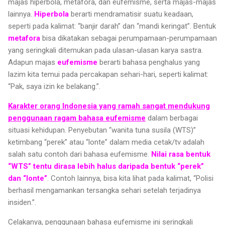
majas hiperbola, metafora, dan eufemisme, serta majas-majas
lainnya.
Hiperbola
berarti mendramatisir suatu keadaan,
seperti pada kalimat: “banjir darah” dan “mandi keringat”. Bentuk
metafora
bisa dikatakan sebagai perumpamaan-perumpamaan
yang seringkali ditemukan pada ulasan-ulasan karya sastra.
Adapun majas
eufemisme
berarti bahasa penghalus yang
lazim kita temui pada percakapan sehari-hari, seperti kalimat:
“Pak, saya izin ke belakang.”.
Karakter orang Indonesia yang ramah sangat mendukung
penggunaan ragam bahasa eufemisme
dalam berbagai
situasi kehidupan. Penyebutan “wanita tuna susila (WTS)”
ketimbang “perek” atau “lonte” dalam media cetak/tv adalah
salah satu contoh dari bahasa eufemisme.
Nilai rasa bentuk
“WTS” tentu dirasa lebih halus daripada bentuk “perek”
dan “lonte”
. Contoh lainnya, bisa kita lihat pada kalimat, “Polisi
berhasil mengamankan tersangka sehari setelah terjadinya
insiden.”.
Celakanya, penggunaan bahasa eufemisme ini seringkali