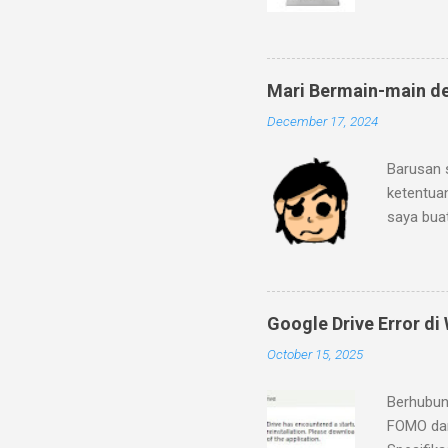
ke pegada
dan fitur
mineral g
dengan lo
Mari Bermain-main d
bahwa lap
December 17, 2024
2C/2T de
Ditambah 
Barusan 
ini sema
ketentua
eMMC 5.1
saya bua
mengaprai
"Strip-I
menurut 
sebagai b
Strip-IT?
Google Drive Error d
Kamu tid
October 15, 2025
generate
memasukk
Berhubun
Legends 
FOMO dan
yang Anda