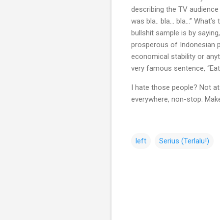
describing the TV audience
was bla.. bla… bla…” What’s
bullshit sample is by sayin
prosperous of Indonesian p
economical stability or any
very famous sentence, “Eat
I hate those people? Not at a
everywhere, non-stop. Make 
left
Serius (Terlalu!)
C
o
m
m