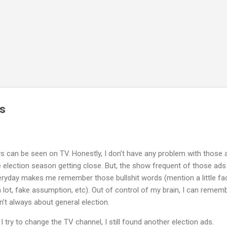
Skip to main content
ds
 can be seen on TV. Honestly, I don’t have any problem with those 
he election season getting close. But, the show frequent of those ads
eryday makes me remember those bullshit words (mention a little fac
 lot, fake assumption, etc). Out of control of my brain, I can remem
’t always about general election.
 I try to change the TV channel, I still found another election ads.