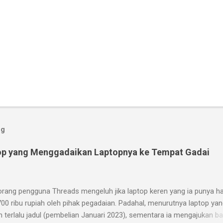
og
op yang Menggadaikan Laptopnya ke Tempat Gadai
orang pengguna Threads mengeluh jika laptop keren yang ia punya h
700 ribu rupiah oleh pihak pegadaian. Padahal, menurutnya laptop yan
m terlalu jadul (pembelian Januari 2023), sementara ia mengajukan b