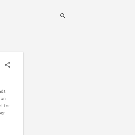
ads.
 on
t for
ber