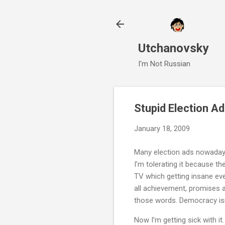
Utchanovsky
I'm Not Russian
Stupid Election A
January 18, 2009
Many election ads nowadays
I’m tolerating it because t
TV which getting insane ev
all achievement, promises a
those words. Democracy isn
Now I’m getting sick with it.