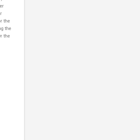
er
r
r the
ng the
r the