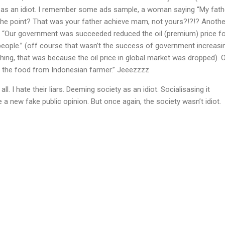
 as an idiot. I remember some ads sample, a woman saying “My fath
 the point? That was your father achieve mam, not yours?!?!? Anothe
g, “Our government was succeeded reduced the oil (premium) price fo
eople.” (off course that wasn’t the success of government increasi
thing, that was because the oil price in global market was dropped). O
 the food from Indonesian farmer.” Jeeezzzz
ll. I hate their liars. Deeming society as an idiot. Socialisasing it
a new fake public opinion. But once again, the society wasn’t idiot.