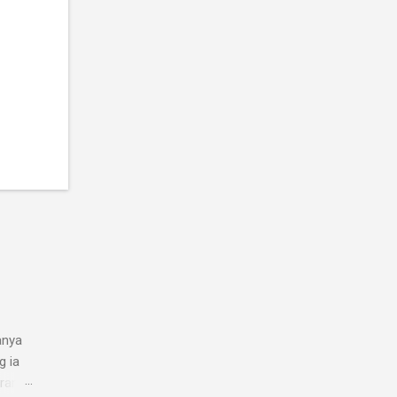
anya
g ia
arang