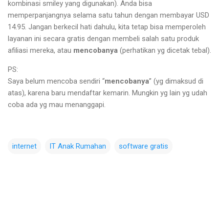
kombinasi smiley yang digunakan). Anda bisa
memperpanjangnya selama satu tahun dengan membayar USD
14.95. Jangan berkecil hati dahulu, kita tetap bisa memperoleh
layanan ini secara gratis dengan membeli salah satu produk
afiliasi mereka, atau
mencobanya
(perhatikan yg dicetak tebal).
PS:
Saya belum mencoba sendiri “
mencobanya
” (yg dimaksud di
atas), karena baru mendaftar kemarin. Mungkin yg lain yg udah
coba ada yg mau menanggapi.
internet
IT Anak Rumahan
software gratis
C
o
m
m