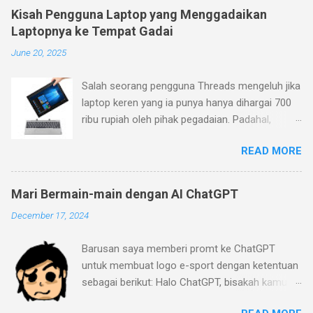
Kisah Pengguna Laptop yang Menggadaikan
Laptopnya ke Tempat Gadai
June 20, 2025
Salah seorang pengguna Threads mengeluh jika
laptop keren yang ia punya hanya dihargai 700
ribu rupiah oleh pihak pegadaian. Padahal,
menurutnya laptop yang ia beli belum terlalu
READ MORE
jadul (pembelian Januari 2023), sementara ia
mengajukan barang ke pegadaian pada Januari
2024. Menurutnya, laptop yang ia beli memiliki
Mari Bermain-main dengan AI ChatGPT
desain dan fitur yang keren (keyboard yang bisa
December 17, 2024
dilepas dan layar sentuh dengan warna mineral
gray). Pihak pegadaian (ini masih kurang jelas
Barusan saya memberi promt ke ChatGPT
apakah Pegadaian BUMN dengan logo hijau
untuk membuat logo e-sport dengan ketentuan
atau pegadaian yang umum ada di pinggir-
sebagai berikut: Halo ChatGPT, bisakah kamu
pinggir jalan) beralasan bahwa laptop itu
buat logo dari gambar yang saya buat menjadi
memiliki spesifikasi yang jelek. Prosesornya