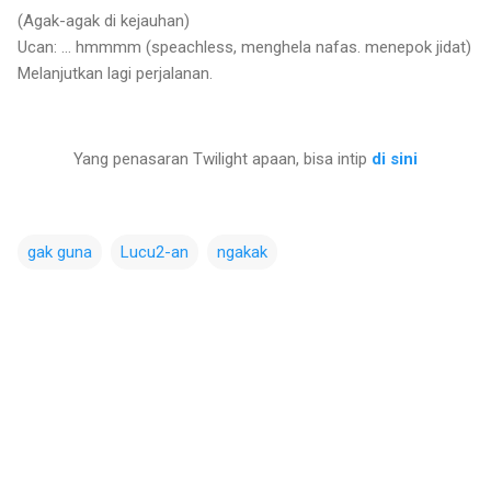
(Agak-agak di kejauhan)
Ucan: … hmmmm (speachless, menghela nafas. menepok jidat)
Melanjutkan lagi perjalanan.
Yang penasaran Twilight apaan, bisa intip
di sini
gak guna
Lucu2-an
ngakak
C
o
m
m
e
n
t