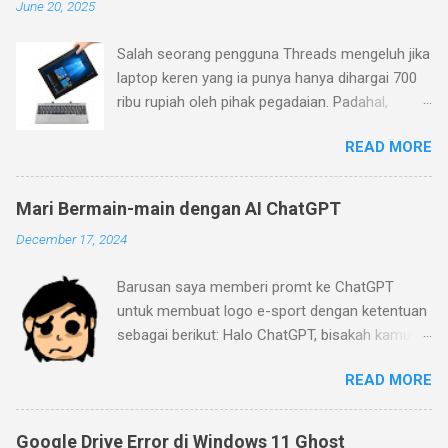
June 20, 2025
Salah seorang pengguna Threads mengeluh jika
laptop keren yang ia punya hanya dihargai 700
ribu rupiah oleh pihak pegadaian. Padahal,
menurutnya laptop yang ia beli belum terlalu
READ MORE
jadul (pembelian Januari 2023), sementara ia
mengajukan barang ke pegadaian pada Januari
2024. Menurutnya, laptop yang ia beli memiliki
Mari Bermain-main dengan AI ChatGPT
desain dan fitur yang keren (keyboard yang bisa
December 17, 2024
dilepas dan layar sentuh dengan warna mineral
gray). Pihak pegadaian (ini masih kurang jelas
Barusan saya memberi promt ke ChatGPT
apakah Pegadaian BUMN dengan logo hijau
untuk membuat logo e-sport dengan ketentuan
atau pegadaian yang umum ada di pinggir-
sebagai berikut: Halo ChatGPT, bisakah kamu
pinggir jalan) beralasan bahwa laptop itu
buat logo dari gambar yang saya buat menjadi
memiliki spesifikasi yang jelek. Prosesornya
READ MORE
gaya klub e-sport Mobile Legend? saya mau
hanya Celeron N4020 2C/2T dengan clock
logo ada tulisan "Strip-IT" dan berikan sentuhan
speed 1.1GHz (2.8 GHz jika turbo) dengan
game Mobile Legend di sana. Penasaran
cache 4MB. Ditambah lagi memori 8GB yang
Google Drive Error di Windows 11 Ghost