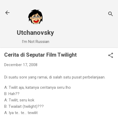
Skip to main content
Utchanovsky
I'm Not Russian
Cerita di Seputar Film Twilight
December 17, 2008
Di suatu sore yang ramai, di salah satu pusat perbelanjaan.
A: Twilit aja, katanya ceritanya seru lho
B: Hah??
A: Twilit, seru kok
B: Twailait (twilight)???
A: Iya te.. te… tewilit