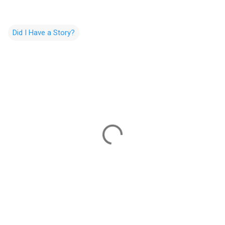
Did I Have a Story?
C
o
m
m
e
n
t
s