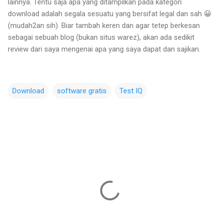
lainnya. Tentu saja apa yang ditampilkan pada kategori
download adalah segala sesuatu yang bersifat legal dan sah 😀
(mudah2an sih). Biar tambah keren dan agar tetep berkesan
sebagai sebuah blog (bukan situs warez), akan ada sedikit
review dari saya mengenai apa yang saya dapat dan sajikan.
Download
software gratis
Test IQ
C
o
m
m
e
n
t
s