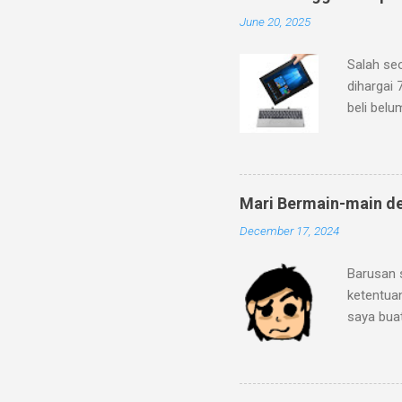
June 20, 2025
Salah se
dihargai 
beli belu
ke pegada
dan fitur
mineral g
dengan lo
Mari Bermain-main d
bahwa lap
December 17, 2024
2C/2T de
Ditambah 
Barusan 
ini sema
ketentua
eMMC 5.1
saya bua
mengaprai
"Strip-I
menurut 
sebagai b