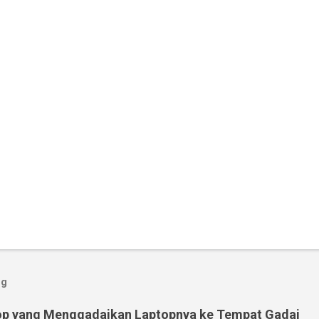
og
op yang Menggadaikan Laptopnya ke Tempat Gadai