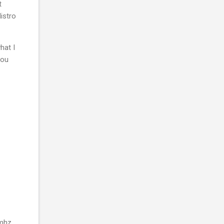
t
istro
hat I
you
0mhz