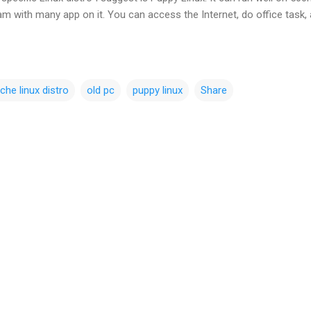
m with many app on it. You can access the Internet, do office task,
iche linux distro
old pc
puppy linux
Share