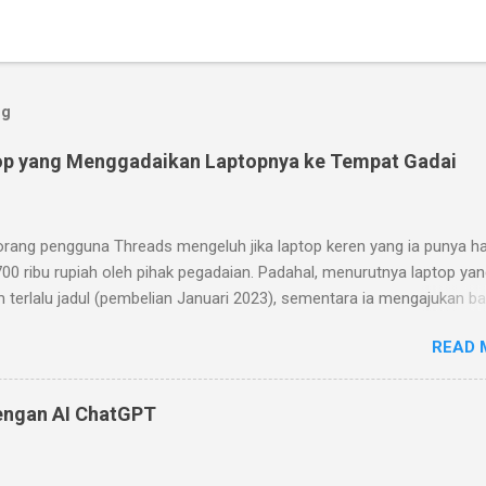
og
op yang Menggadaikan Laptopnya ke Tempat Gadai
orang pengguna Threads mengeluh jika laptop keren yang ia punya h
700 ribu rupiah oleh pihak pegadaian. Padahal, menurutnya laptop yan
m terlalu jadul (pembelian Januari 2023), sementara ia mengajukan b
ian pada Januari 2024. Menurutnya, laptop yang ia beli memiliki desa
READ 
 yang keren (keyboard yang bisa dilepas dan layar sentuh dengan war
ray). Pihak pegadaian (ini masih kurang jelas apakah Pegadaian BUM
go hijau atau pegadaian yang umum ada di pinggir-pinggir jalan) ber
engan AI ChatGPT
top itu memiliki spesifikasi yang jelek. Prosesornya hanya Celeron 
ngan clock speed 1.1GHz (2.8 GHz jika turbo) dengan cache 4MB.
lagi memori 8GB yang sudah disolder sehingga tidak bisa diupgrade.