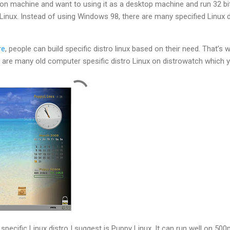
tion machine and want to using it as a desktop machine and run 32 bi
Linux. Instead of using Windows 98, there are many specified Linux d
re
, people can build specific distro linux based on their need. That’s w
ere are many old computer spesific distro Linux on distrowatch which 
pecific Linux distro I suggest is Puppy Linux. It can run well on 50