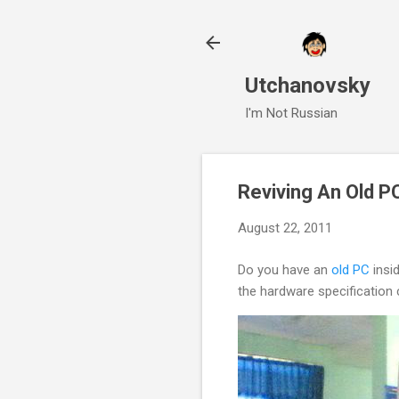
Utchanovsky
I'm Not Russian
Reviving An Old P
August 22, 2011
Do you have an
old PC
insid
the hardware specification