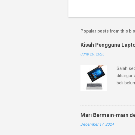
Popular posts from this bl
Kisah Pengguna Lapt
June 20, 2025
Salah se
dihargai 
beli belu
ke pegada
dan fitur
mineral g
dengan lo
Mari Bermain-main d
bahwa lap
December 17, 2024
2C/2T de
Ditambah 