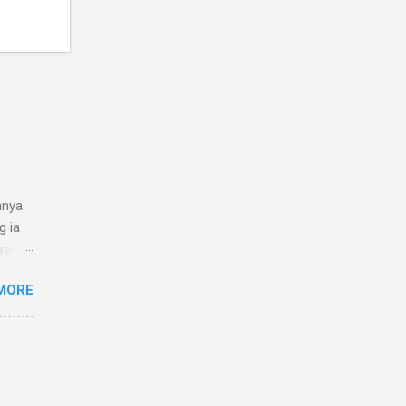
anya
g ia
arang
in
MORE
na
N
alasan
N4020
 Hal