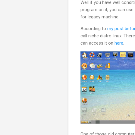
Well if you have well condi
program on it, you can use 
for legacy machine.
According to
my post befo
call niche distro linux. Th
can access it on
here
.
One of those old computer s