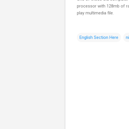
processor with 128mb of ra
play multimedia file.
English Section Here
n
C
o
m
m
e
n
t
s