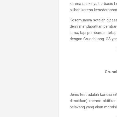
karena
core
-nya berbasis L
pilihan karena kesederhanaa
Kesemuanya setelah dipasan
demi mendapatkan pembaruan
lama, tapi pembaruan tetap
dengan Crunchbang. OS yang
Crunc
Jenis test adalah kondisi
id
dimatikan). menon-aktifkan
belakang yang akan memin