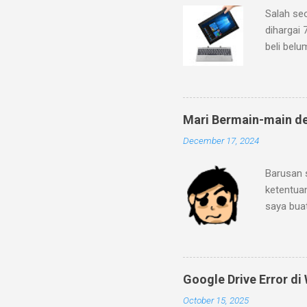
Salah se
dihargai 
beli belu
ke pegada
dan fitur
mineral g
dengan lo
Mari Bermain-main d
bahwa lap
December 17, 2024
2C/2T de
Ditambah 
Barusan 
ini sema
ketentua
eMMC 5.1
saya bua
mengaprai
"Strip-I
menurut 
sebagai b
Strip-IT?
Google Drive Error d
Kamu tid
October 15, 2025
generate