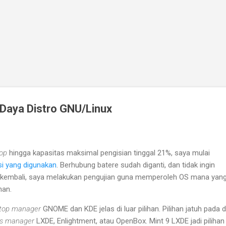
Skip to main content
Daya Distro GNU/Linux
op
hingga kapasitas maksimal pengisian tinggal 21%, saya mulai
i yang digunakan
. Berhubung batere sudah diganti, dan tidak ingin
 kembali, saya melakukan pengujian guna memperoleh OS mana yang 
han.
top manager
GNOME dan KDE jelas di luar pilihan. Pilihan jatuh pada d
s manager
LXDE, Enlightment, atau OpenBox. Mint 9 LXDE jadi pilihan