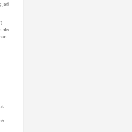
 jadi
t
)
rilis
upun
ak
lah…