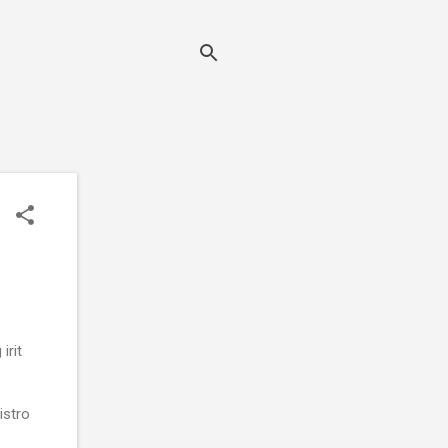
irit
istro