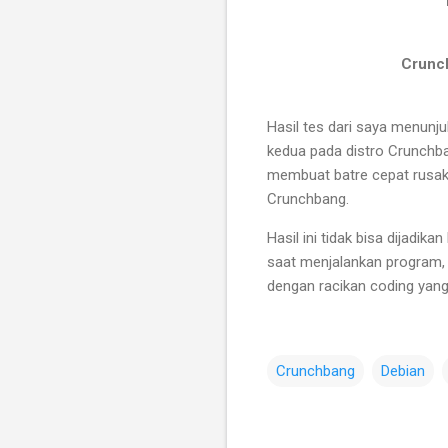
Crunc
Hasil tes dari saya menunju
kedua pada distro Crunchb
membuat batre cepat rusak, j
Crunchbang.
Hasil ini tidak bisa dijadi
saat menjalankan program, 
dengan racikan coding yang 
Crunchbang
Debian
C