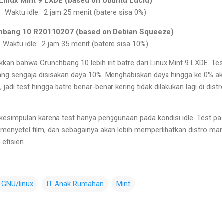
Linux Mint 9 LXDE (based on Ubuntu Lucid)
Waktu idle: 2 jam 25 menit (batere sisa 0%)
hbang 10 R20110207 (based on Debian Squeeze)
Waktu idle: 2 jam 35 menit (batere sisa 10%)
kkan bahwa Crunchbang 10 lebih irit batre dari Linux Mint 9 LXDE. Te
ang sengaja disisakan daya 10%. Menghabiskan daya hingga ke 0% a
adi test hingga batre benar-benar kering tidak dilakukan lagi di distr
kan kesimpulan karena test hanya penggunaan pada kondisi idle. Test p
menyetel film, dan sebagainya akan lebih memperlihatkan distro ma
efisien.
GNU/linux
IT Anak Rumahan
Mint