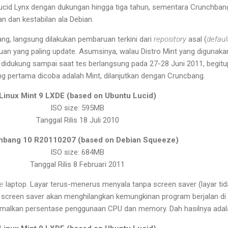
ucid Lynx dengan dukungan hingga tiga tahun, sementara Crunchbang
n dan kestabilan ala Debian.
g, langsung dilakukan pembaruan terkini dari
repository
asal (
defaul
 yang paling update. Asumsinya, walau Distro Mint yang digunakan 
 didukung sampai saat tes berlangsung pada 27-28 Juni 2011, begit
 pertama dicoba adalah Mint, dilanjutkan dengan Cruncbang.
Linux Mint 9 LXDE (based on Ubuntu Lucid)
ISO size: 595MB
Tanggal Rilis 18 Juli 2010
hbang 10 R20110207 (based on Debian Squeeze)
ISO size: 684MB
Tanggal Rilis 8 Februari 2011
le
laptop. Layar terus-menerus menyala tanpa screen saver (layar tid
 screen saver akan menghilangkan kemungkinan program berjalan di
imalkan persentase penggunaan CPU dan memory. Dah hasilnya ada