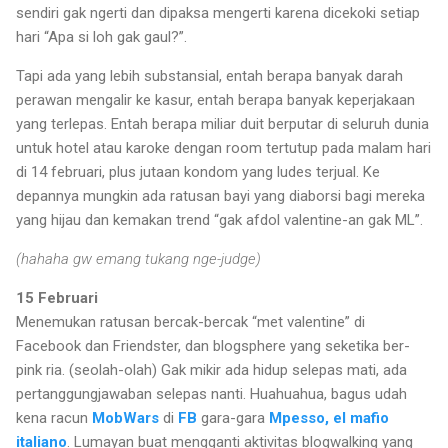
sendiri gak ngerti dan dipaksa mengerti karena dicekoki setiap
hari “Apa si loh gak gaul?”.
Tapi ada yang lebih substansial, entah berapa banyak darah
perawan mengalir ke kasur, entah berapa banyak keperjakaan
yang terlepas. Entah berapa miliar duit berputar di seluruh dunia
untuk hotel atau karoke dengan room tertutup pada malam hari
di 14 februari, plus jutaan kondom yang ludes terjual. Ke
depannya mungkin ada ratusan bayi yang diaborsi bagi mereka
yang hijau dan kemakan trend “gak afdol valentine-an gak ML”.
(hahaha gw emang tukang nge-judge)
15 Februari
Menemukan ratusan bercak-bercak “met valentine” di
Facebook dan Friendster, dan blogsphere yang seketika ber-
pink ria. (seolah-olah) Gak mikir ada hidup selepas mati, ada
pertanggungjawaban selepas nanti. Huahuahua, bagus udah
kena racun
MobWars
di
FB
gara-gara
Mpesso, el mafio
italiano
. Lumayan buat mengganti aktivitas blogwalking yang