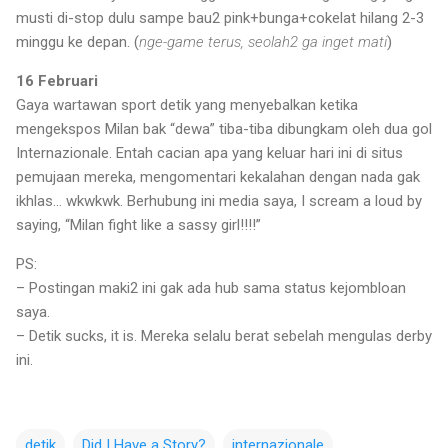
musti di-stop dulu sampe bau2 pink+bunga+cokelat hilang 2-3
minggu ke depan. (
nge-game terus, seolah2 ga inget mati
)
16 Februari
Gaya wartawan sport detik yang menyebalkan ketika
mengekspos Milan bak “dewa” tiba-tiba dibungkam oleh dua gol
Internazionale. Entah cacian apa yang keluar hari ini di situs
pemujaan mereka, mengomentari kekalahan dengan nada gak
ikhlas… wkwkwk. Berhubung ini media saya, I scream a loud by
saying, “Milan fight like a sassy girl!!!!”
PS:
– Postingan maki2 ini gak ada hub sama status kejombloan
saya.
– Detik sucks, it is. Mereka selalu berat sebelah mengulas derby
ini.
detik
Did I Have a Story?
internazionale