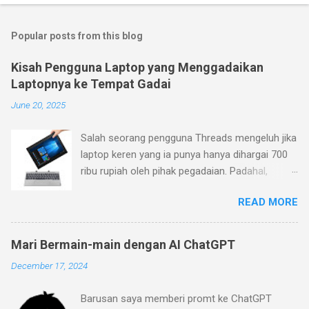
Popular posts from this blog
Kisah Pengguna Laptop yang Menggadaikan
Laptopnya ke Tempat Gadai
June 20, 2025
Salah seorang pengguna Threads mengeluh jika
laptop keren yang ia punya hanya dihargai 700
ribu rupiah oleh pihak pegadaian. Padahal,
menurutnya laptop yang ia beli belum terlalu
READ MORE
jadul (pembelian Januari 2023), sementara ia
mengajukan barang ke pegadaian pada Januari
2024. Menurutnya, laptop yang ia beli memiliki
Mari Bermain-main dengan AI ChatGPT
desain dan fitur yang keren (keyboard yang bisa
December 17, 2024
dilepas dan layar sentuh dengan warna mineral
gray). Pihak pegadaian (ini masih kurang jelas
Barusan saya memberi promt ke ChatGPT
apakah Pegadaian BUMN dengan logo hijau