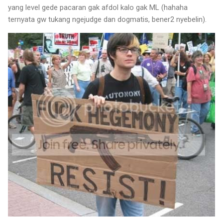
yang level gede pacaran gak afdol kalo gak ML (hahaha
ternyata gw tukang ngejudge dan dogmatis, bener2 nyebelin).