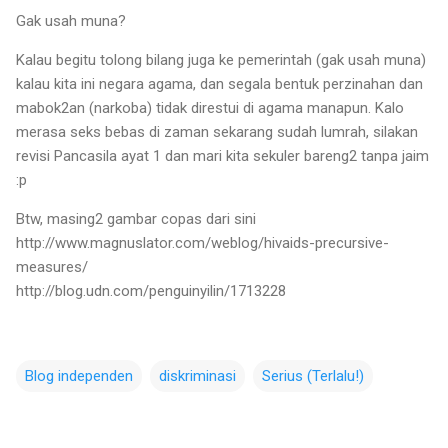
Gak usah muna?
Kalau begitu tolong bilang juga ke pemerintah (gak usah muna)
kalau kita ini negara agama, dan segala bentuk perzinahan dan
mabok2an (narkoba) tidak direstui di agama manapun. Kalo
merasa seks bebas di zaman sekarang sudah lumrah, silakan
revisi Pancasila ayat 1 dan mari kita sekuler bareng2 tanpa jaim
:p
Btw, masing2 gambar copas dari sini
http://www.magnuslator.com/weblog/hivaids-precursive-
measures/
http://blog.udn.com/penguinyilin/1713228
Blog independen
diskriminasi
Serius (Terlalu!)
C