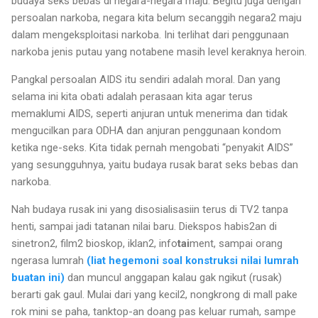
budaya seks bebas di negara-negara maju. Begitu juga dengan
persoalan narkoba, negara kita belum secanggih negara2 maju
dalam mengeksploitasi narkoba. Ini terlihat dari penggunaan
narkoba jenis putau yang notabene masih level keraknya heroin.
Pangkal persoalan AIDS itu sendiri adalah moral. Dan yang
selama ini kita obati adalah perasaan kita agar terus
memaklumi AIDS, seperti anjuran untuk menerima dan tidak
mengucilkan para ODHA dan anjuran penggunaan kondom
ketika nge-seks. Kita tidak pernah mengobati “penyakit AIDS”
yang sesungguhnya, yaitu budaya rusak barat seks bebas dan
narkoba.
Nah budaya rusak ini yang disosialisasiin terus di TV2 tanpa
henti, sampai jadi tatanan nilai baru. Diekspos habis2an di
sinetron2, film2 bioskop, iklan2, info
tai
ment, sampai orang
ngerasa lumrah
(liat hegemoni soal konstruksi nilai lumrah
buatan ini)
dan muncul anggapan kalau gak ngikut (rusak)
berarti gak gaul. Mulai dari yang kecil2, nongkrong di mall pake
rok mini se paha, tanktop-an doang pas keluar rumah, sampe