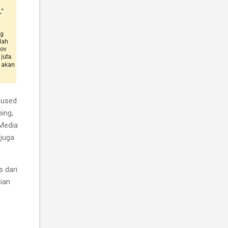
s used
ing,
 Media
 juga
s dari
lian