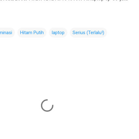
iminasi
Hitam Putih
laptop
Serius (Terlalu!)