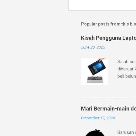
Popular posts from this bl
Kisah Pengguna Lapt
June 20, 2025
Salah se
dihargai 
beli belu
ke pegada
dan fitur
mineral g
dengan lo
Mari Bermain-main d
bahwa lap
December 17, 2024
2C/2T de
Ditambah 
Barusan 
ini sema