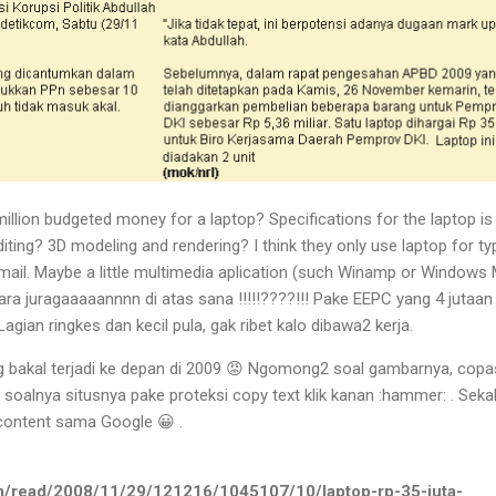
 million budgeted money for a laptop? Specifications for the laptop i
ting? 3D modeling and rendering? I think they only use laptop for typ
ail. Maybe a little multimedia aplication (such Winamp or Windows
ra juragaaaaannnn di atas sana !!!!!????!!! Pake EEPC yang 4 jutaan
Lagian ringkes dan kecil pula, gak ribet kalo dibawa2 kerja.
ng bakal terjadi ke depan di 2009 😡 Ngomong2 soal gambarnya, copa
 soalnya situsnya pake proteksi copy text klik kanan :hammer: . Seka
 content sama Google 😀 .
m/read/2008/11/29/121216/1045107/10/laptop-rp-35-juta-