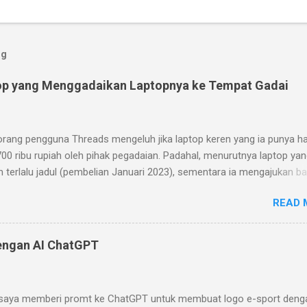
og
op yang Menggadaikan Laptopnya ke Tempat Gadai
orang pengguna Threads mengeluh jika laptop keren yang ia punya h
700 ribu rupiah oleh pihak pegadaian. Padahal, menurutnya laptop yan
m terlalu jadul (pembelian Januari 2023), sementara ia mengajukan b
ian pada Januari 2024. Menurutnya, laptop yang ia beli memiliki desa
READ 
 yang keren (keyboard yang bisa dilepas dan layar sentuh dengan war
ray). Pihak pegadaian (ini masih kurang jelas apakah Pegadaian BUM
go hijau atau pegadaian yang umum ada di pinggir-pinggir jalan) ber
engan AI ChatGPT
top itu memiliki spesifikasi yang jelek. Prosesornya hanya Celeron 
ngan clock speed 1.1GHz (2.8 GHz jika turbo) dengan cache 4MB.
lagi memori 8GB yang sudah disolder sehingga tidak bisa diupgrade.
saya memberi promt ke ChatGPT untuk membuat logo e-sport deng
kin diperparah dengan storage yang kecil (cuma 128GB) dan lambat (t