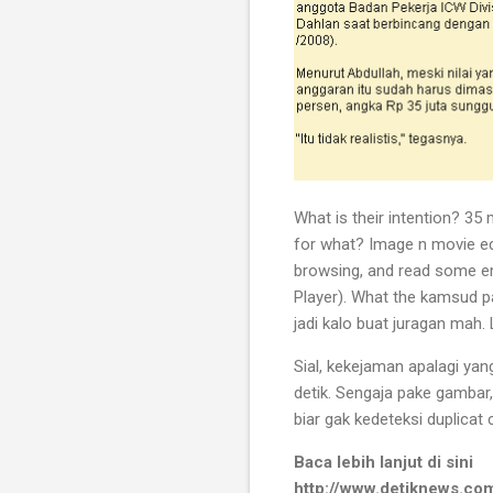
What is their intention? 35
for what? Image n movie edi
browsing, and read some em
Player). What the kamsud pa
jadi kalo buat juragan mah. 
Sial, kekejaman apalagi ya
detik. Sengaja pake gambar,
biar gak kedeteksi duplicat
Baca lebih lanjut di sini
http://www.detiknews.co