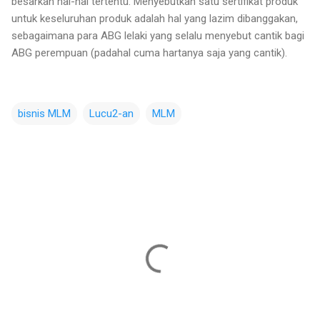
besarkan hal-hal tertentu. Menyebutkan satu sertifikat produk
untuk keseluruhan produk adalah hal yang lazim dibanggakan,
sebagaimana para ABG lelaki yang selalu menyebut cantik bagi
ABG perempuan (padahal cuma hartanya saja yang cantik).
bisnis MLM
Lucu2-an
MLM
C
o
m
m
e
n
t
s