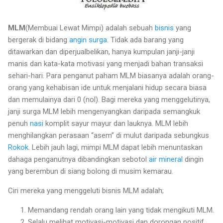
MLM
(Membuai Lewat Mimpi) adalah sebuah
bisnis
yang
bergerak di bidang
angin
surga
. Tidak ada barang yang
ditawarkan dan diperjualbelikan, hanya kumpulan janji-janji
manis dan kata-kata motivasi yang menjadi bahan transaksi
sehari-hari. Para penganut paham MLM biasanya adalah orang-
orang yang kehabisan ide untuk menjalani hidup secara biasa
dan memulainya dari 0 (nol). Bagi mereka yang menggelutinya,
janji surga MLM lebih mengenyangkan daripada semangkuk
penuh
nasi
komplit sayur mayur dan lauknya. MLM lebih
menghilangkan perasaan “asem” di mulut daripada sebungkus
Rokok
. Lebih jauh lagi, mimpi MLM dapat lebih menuntaskan
dahaga penganutnya dibandingkan sebotol
air mineral
dingin
yang berembun di siang bolong di musim kemarau.
Ciri mereka yang menggeluti bisnis MLM adalah;
Memandang rendah orang lain yang tidak mengikuti MLM.
Selalu melihat motivasi-motivasi dan dorongan positif